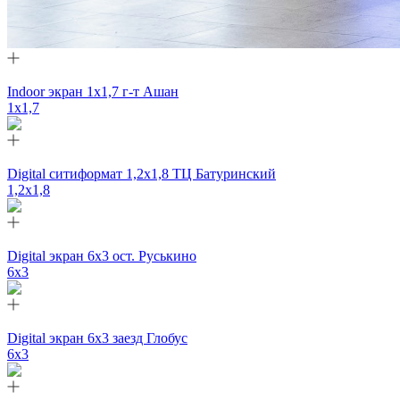
Indoor экран 1х1,7 г-т Ашан
1x1,7
Digital ситиформат 1,2х1,8 ТЦ Батуринский
1,2x1,8
Digital экран 6х3 ост. Руськино
6х3
Digital экран 6х3 заезд Глобус
6х3