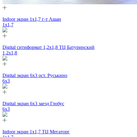
Indoor экран 1х1,7 г-т Ашан
1x1,7
Digital ситиформат 1,2х1,8 ТЦ Батуринский
1,2x1,8
Digital экран 6х3 ост. Руськино
6х3
Digital экран 6х3 заезд Глобус
6х3
Indoor экран 1х1,7 ТЦ Мегаторг