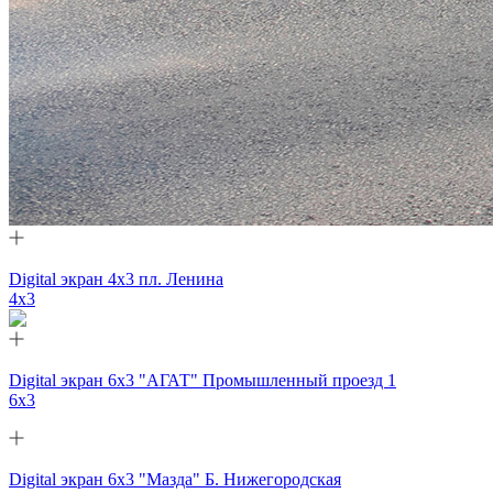
Digital экран 4х3 пл. Ленина
4х3
Digital экран 6х3 "АГАТ" Промышленный проезд 1
6х3
Digital экран 6х3 "Мазда" Б. Нижегородская