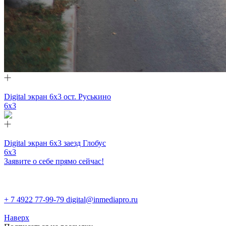
Digital экран 6х3 ост. Руськино
6х3
Digital экран 6х3 заезд Глобус
6х3
Заявите о себе прямо сейчас!
+ 7 4922 77-99-79
digital@inmediapro.ru
Наверх